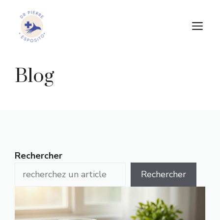
Aller
au
M
contenu
Blog
Rechercher
Rechercher