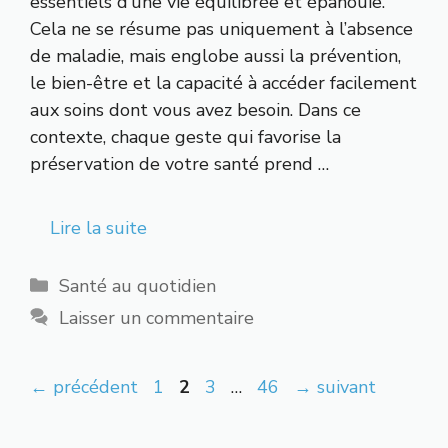
essentiels d’une vie équilibrée et épanouie.
Cela ne se résume pas uniquement à l’absence
de maladie, mais englobe aussi la prévention,
le bien-être et la capacité à accéder facilement
aux soins dont vous avez besoin. Dans ce
contexte, chaque geste qui favorise la
préservation de votre santé prend …
Lire la suite
Catégories
Santé au quotidien
Laisser un commentaire
Page
Page
Page
Page
←
précédent
1
2
3
…
46
→
suivant