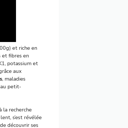
00g) et riche en
s et fibres en
 K1, potassium et
 grâce aux
s
, maladies
au petit-
à la recherche
lent, s’est révélée
 de découvrir ses