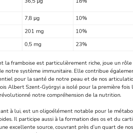
36,5 μg
18%
7,8 μg
10%
201 mg
10%
0,5 mg
23%
nt la framboise est particulièrement riche, joue un rôle
e notre système immunitaire. Elle contribue égalemen
entiel pour la santé de notre peau et de nos articulatio
ois Albert Szent-Györgyi a isolé pour la première fois 
révolutionné notre compréhension de la nutrition.
ant à lui, est un oligoélément notable pour le métab
pides. Il participe aussi à la formation des os et du cart
une excellente source, couvrant près d’un quart de no