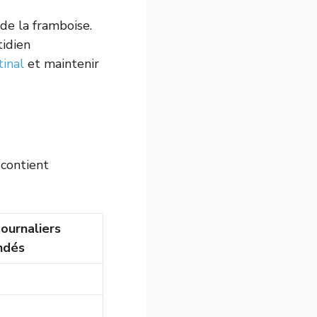
de la framboise.
tidien
tinal
et maintenir
 contient
ournaliers
ndés