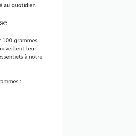
é au quotidien.
ise
ur 100 grammes.
urveillent leur
essentiels à notre
grammes :