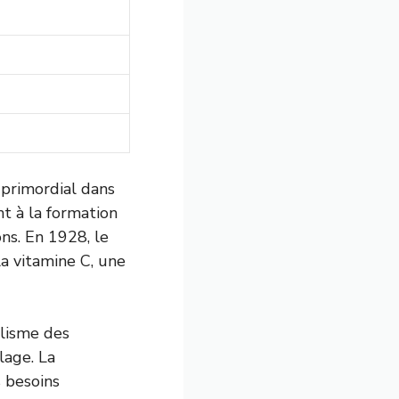
 primordial dans
t à la formation
ns. En 1928, le
la vitamine C, une
olisme des
ilage. La
s besoins