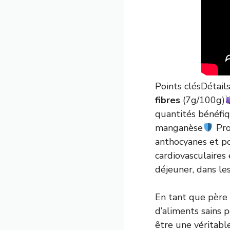
Points clésDétail
fibres
(7g/100g)
quantités bénéfi
manganèse
Pro
anthocyanes et p
cardiovasculaires
déjeuner, dans le
En tant que père a
d’aliments sains p
être une véritable