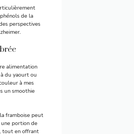
articulièrement
yphénols de la
des perspectives
zheimer.
ibrée
tre alimentation
 à du yaourt ou
 couleur à mes
ans un smoothie
 la framboise peut
 une portion de
, tout en offrant