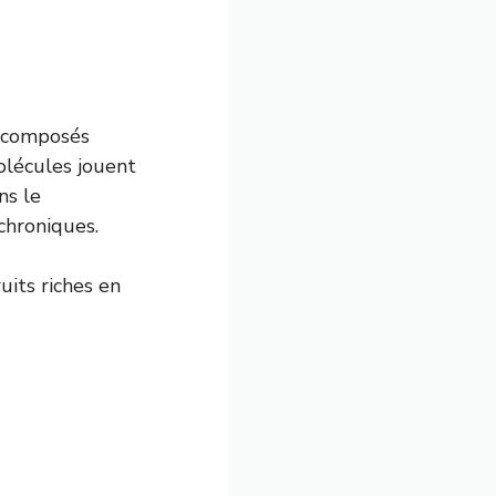
n composés
olécules jouent
ns le
chroniques.
uits riches en