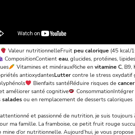
s
Valeur nutritionnelleFruit
peu calorique
(45 kcal/1
CompositionContient
eau
, glucides, protéines, lipide
ques
Vitamines et minérauxRiche en
vitamine C
, B9,
priétés antioxydantes
Lutter
contre le stress oxydatif
olyphénols
Bienfaits santéRéduire risques de
cancer
 et améliorer santé cognitive
ConsommationIntégrer 
s
salades
ou en remplacement de desserts caloriques
ttentionné et passionné de nutrition, je suis toujours 
our ma famille. La framboise, ce petit fruit rouge succu
 mine d’or nutritionnelle. Aujourd’hui, je vous propose