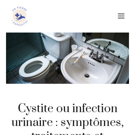
Aller
au
M
contenu
Cystite ou infection
urinaire : symptômes,