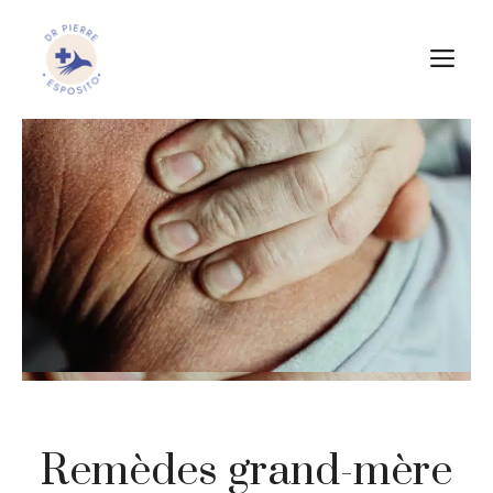
Aller
au
M
contenu
Remèdes grand-mère