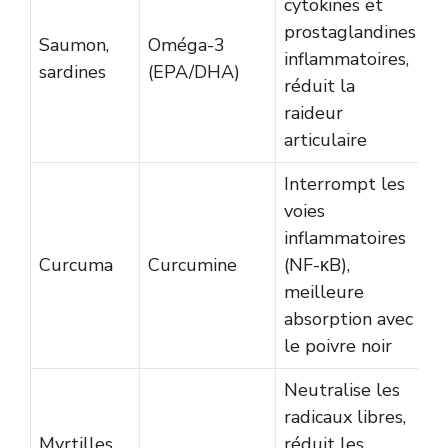
cytokines et
prostaglandines
Saumon,
Oméga-3
inflammatoires,
sardines
(EPA/DHA)
réduit la
raideur
articulaire
Interrompt les
voies
inflammatoires
Curcuma
Curcumine
(NF-κB),
meilleure
absorption avec
le poivre noir
Neutralise les
radicaux libres,
Myrtilles,
réduit les