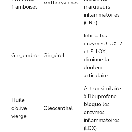
Anthocyanines
framboises
marqueurs
inflammatoires
(CRP)
Inhibe les
enzymes COX-2
et 5-LOX,
Gingembre
Gingérol
diminue la
douleur
articulaire
Action similaire
à l’ibuprofène,
Huile
bloque les
d’olive
Oléocanthal
enzymes
vierge
inflammatoires
(LOX)