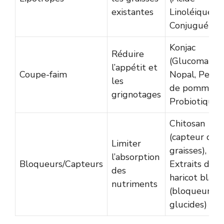
existantes
Linoléique
Conjugué)
Konjac
Réduire
(Glucomannan
l’appétit et
Coupe-faim
Nopal, Pecti
les
de pomme,
grignotages
Probiotiques
Chitosan
(capteur de
Limiter
graisses),
l’absorption
Bloqueurs/Capteurs
Extraits de
des
haricot blanc
nutriments
(bloqueur de
glucides)