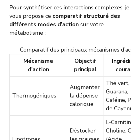
Pour synthétiser ces interactions complexes, je
vous propose ce
comparatif structuré des
différents modes d’action
sur votre
métabolisme :
Comparatif des principaux mécanismes d’actio
Mécanisme
Objectif
Ingrédient
d’action
principal
courants
Thé vert,
Augmenter
Guarana,
Thermogéniques
la dépense
Caféine, Pim
calorique
de Cayenne
L-Carnitine,
Déstocker
Choline, CLA
Lipotropes
les graisses
(Acide