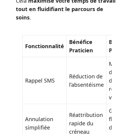
Cela
maximise votre temps de travail
tout en fluidifiant le parcours de
soins
.
Bénéfice
Bénéfice
Fonctionnalité
Praticien
Patient
Moins
d’oublis
Réduction de
Rappel SMS
de
l’absentéisme
rendez-
vous
Grande
Réattribution
Annulation
flexibilité
rapide du
simplifiée
de
créneau