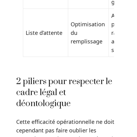
gestion
Accès
Optimisation
plus
Liste d’attente
du
rapide
remplissage
aux
soins
2 piliers pour respecter le
cadre légal et
déontologique
Cette efficacité opérationnelle ne doit
cependant pas faire oublier les