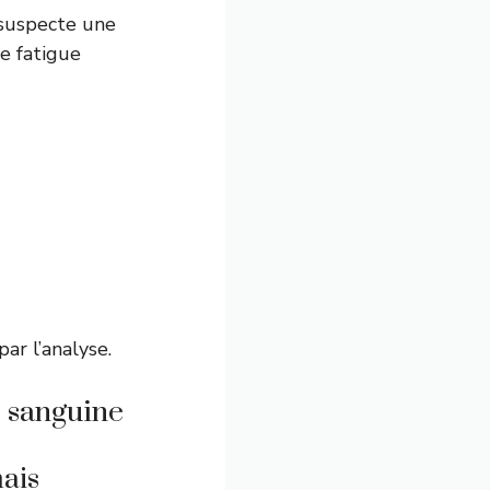
 suspecte une
e fatigue
ar l’analyse.
e sanguine
mais