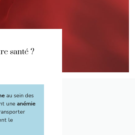
re santé ?
ne
au sein des
ent une
anémie
transporter
ent le