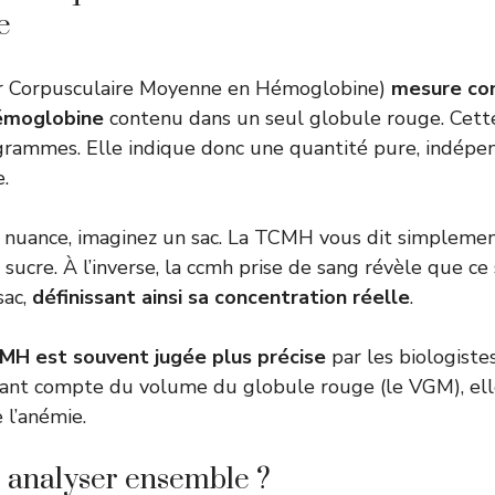
e
 Corpusculaire Moyenne en Hémoglobine)
mesure co
hémoglobine
contenu dans un seul globule rouge. Cet
ogrammes. Elle indique donc une quantité pure, indép
e.
la nuance, imaginez un sac. La TCMH vous dit simpleme
 sucre. À l’inverse, la ccmh prise de sang révèle que c
sac,
définissant ainsi sa concentration réelle
.
MH est souvent jugée plus précise
par les biologistes
nant compte du volume du globule rouge (le VGM), elle
 l’anémie.
s analyser ensemble ?