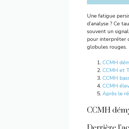
Une fatigue persi
d’analyse ? Ce ta
souvent un signal 
pour interpréter 
globules rouges.
CCMH démyst
CCMH et TC
CCMH basse 
CCMH élevé
Après le ré
CCMH démysti
Derrière l’a