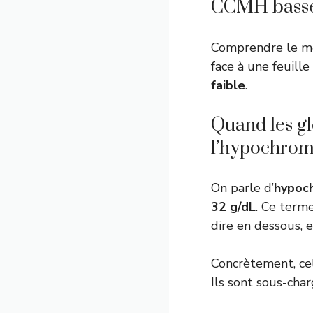
CCMH basse :
Comprendre le méc
face à une feuille
faible
.
Quand les g
l’hypochrom
On parle d’
hypoch
32 g/dL
. Ce term
dire en dessous, e
Concrètement, ce
Ils sont sous-cha