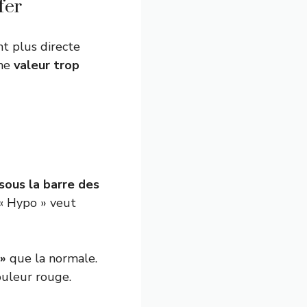
fer
t plus directe
une
valeur trop
sous la barre des
« Hypo » veut
 »
que la normale.
ouleur rouge.