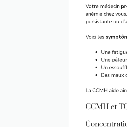
Votre médecin
pr
anémie chez vous.
persistante ou d’
Voici les
symptôme
Une fatigu
Une pâleur
Un essouffl
Des maux d
La CCMH aide ainsi
CCMH et TCM
Concentratio