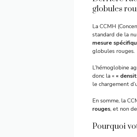
globules ro
La CCMH (Concent
standard de la nu
mesure spécifiqu
globules rouges.
L’hémoglobine ag
donc la «
« densi
le chargement d’u
En somme, la CC
rouges
, et non de
Pourquoi vot