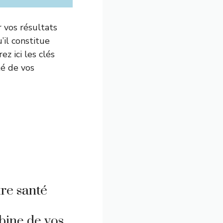
 vos résultats
’il constitue
z ici les clés
té de vos
re santé
bine de vos