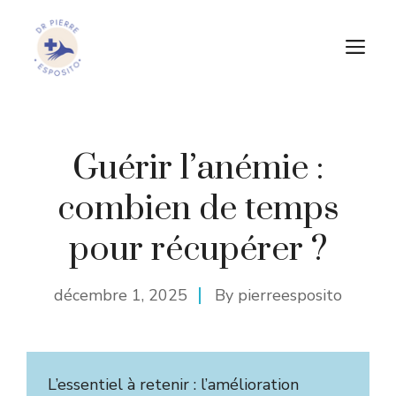
Aller
au
M
contenu
Guérir l’anémie :
combien de temps
pour récupérer ?
décembre 1, 2025
By
pierreesposito
L’essentiel à retenir : l’amélioration