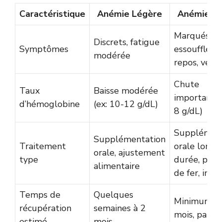
Caractéristique
Anémie Légère
Anémie S
Marqués,
Discrets, fatigue
Symptômes
essoufflem
modérée
repos, verti
Chute
Taux
Baisse modérée
importante 
d’hémoglobine
(ex: 10-12 g/dL)
8 g/dL)
Supplément
Supplémentation
Traitement
orale longu
orale, ajustement
type
durée, perf
alimentaire
de fer, injec
Temps de
Quelques
Minimum 3 
récupération
semaines à 2
mois, parfoi
estimé
mois