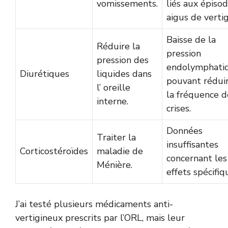
vomissements.
liés aux épiso
aigus de vertig
Baisse de la
Réduire la
pression
pression des
endolymphati
Diurétiques
liquides dans
pouvant rédui
l’ oreille
la fréquence d
interne.
crises.
Données
Traiter la
insuffisantes
Corticostéroïdes
maladie de
concernant les
Ménière.
effets spécifiq
J’ai testé plusieurs médicaments anti-
vertigineux prescrits par l’ORL, mais leur