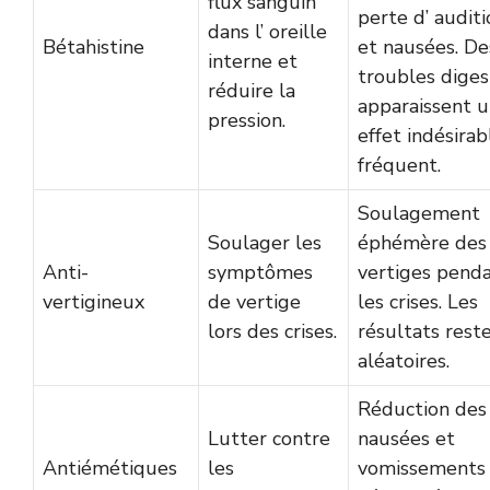
flux sanguin
perte d’ auditi
dans l’ oreille
Bétahistine
et nausées. De
interne et
troubles diges
réduire la
apparaissent 
pression.
effet indésirab
fréquent.
Soulagement
Soulager les
éphémère des
Anti-
symptômes
vertiges pend
vertigineux
de vertige
les crises. Les
lors des crises.
résultats rest
aléatoires.
Réduction des
Lutter contre
nausées et
Antiémétiques
les
vomissements