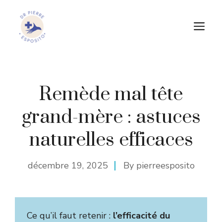
Aller
au
M
contenu
Remède mal tête
grand-mère : astuces
naturelles efficaces
décembre 19, 2025
By
pierreesposito
Ce qu’il faut retenir :
l’efficacité du