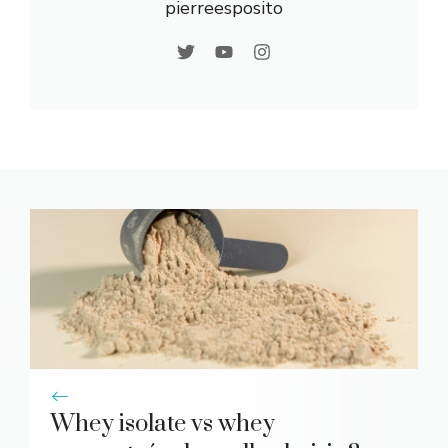
pierreesposito
Whey isolate vs whey