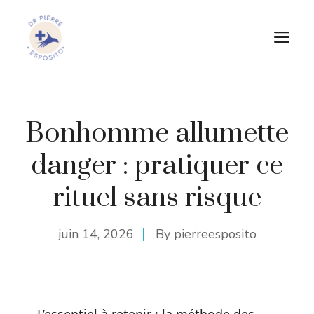
Aller
au
M
contenu
Bonhomme allumette
danger : pratiquer ce
rituel sans risque
juin 14, 2026
By
pierreesposito