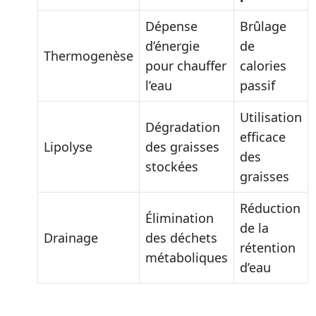
Dépense
Brûlage
d’énergie
de
Thermogenèse
pour chauffer
calories
l’eau
passif
Utilisation
Dégradation
efficace
Lipolyse
des graisses
des
stockées
graisses
Réduction
Élimination
de la
Drainage
des déchets
rétention
métaboliques
d’eau